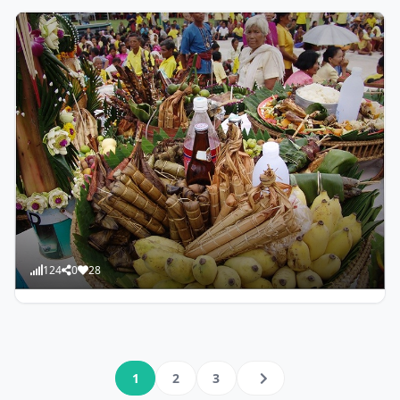
124
0
28
admin
สืบสานงานบุญเดือนสิบ “แซนโฎนตา” ประเพณีอีสานใต้
สุรินทร์-ศรีสะเกษ
Posts
1
2
3
pagination