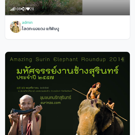
108
0
28
admin
โลดทะนงแดง แก้พิษงู