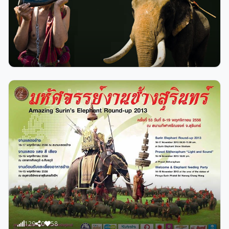
119
0
15
admin
เที่ยวงานช้างสุรินทร์ และงานกาชาด ปี2557
129
0
58