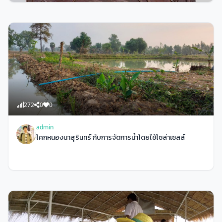
272
0
0
admin
โคกหนองนาสุรินทร์ กับการจัดการน้ำโดยใช้โซล่าเซลล์
258
0
68
admin
เหรียญ ๘ รอบ หลวงปู่ดุลย์ อตุโล