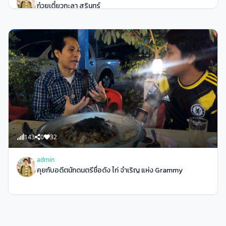
ก๋วยเตี๋ยวกะลา สุรินทร์
143
0
32
admin
คุยกับอดีตนักดนตรีชื่อดัง ไก่ จำเริญ แห่ง Grammy