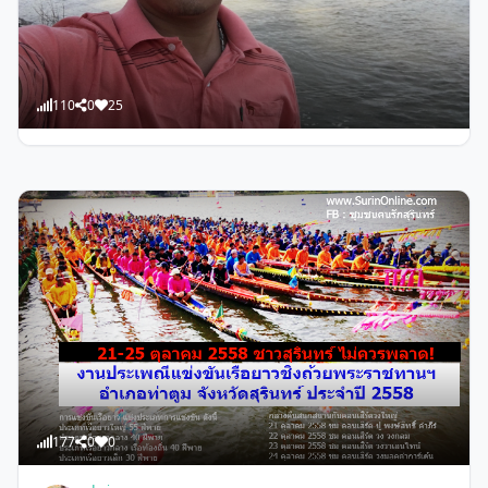
110
0
25
admin
สะพานข้ามแม่น้ำมูล ท่าตูม-ชุมพลบุรี
177
0
0