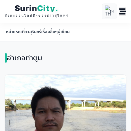
Surin
City
.
TH
สังคมออนไลน์ดีๆของชาวสุรินทร์
หน้าแรก
เที่ยวสุรินทร์
เรื่องอื่นๆ
ผู้เขียน
อําเภอท่าตูม