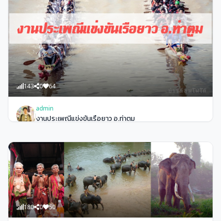
119
0
44
admin
เรือมตรด ในวันสงรานต์ “แคแจด”
143
0
64
admin
งานประเพณีแข่งขันเรือยาว อ.ท่าตูม
180
0
50