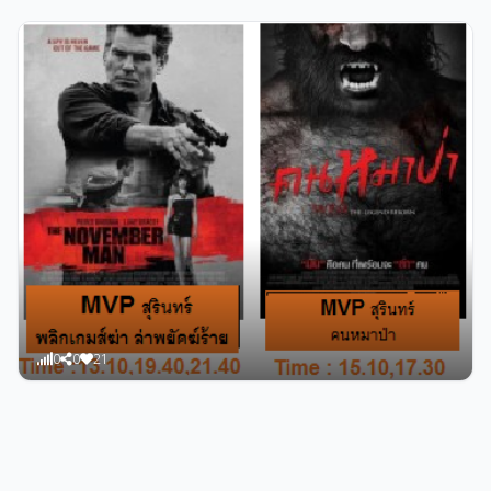
104
0
74
admin
เช็ครอบหนัง MVP สุรินทร์ พฤศจิกายน 2557
0
0
21
admin
เช็ครอบหนัง MVP สุรินทร์