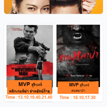
121
0
27
admin
เช็ครอบหนัง mvp สุรินทร์